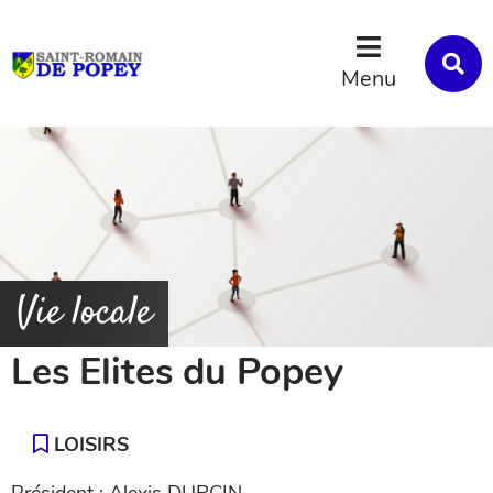
Menu
Contenu
Recherche
R
s
Menu
l
s
Vie locale
Les Elites du Popey
LOISIRS