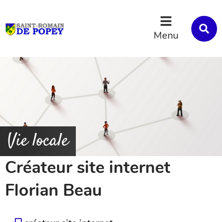
Menu
Contenu
Recherche
R
s
Menu
l
s
Vie locale
Créateur site internet
Florian Beau