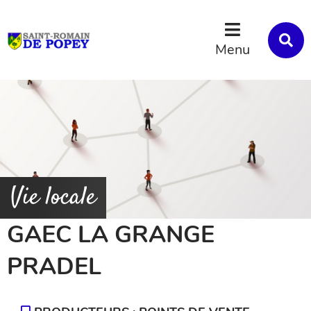
Menu
Contenu
Recherche
R
s
Menu
l
s
Vie locale
GAEC LA GRANGE
PRADEL