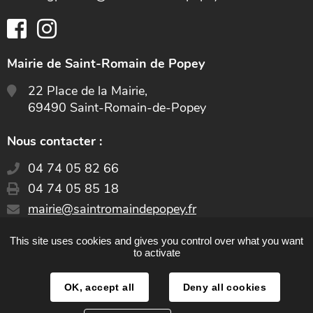
Mairie de Saint-Romain de Popey
22 Place de la Mairie,
69490 Saint-Romain-de-Popey
Nous contacter :
04 74 05 82 66
04 74 05 85 18
E-
mairie@saintromaindepopey.fr
mail
:
This site uses cookies and gives you control over what you want
CONTACT
to activate
OK, accept all
Deny all cookies
Plan du site