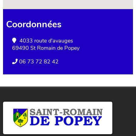
Coordonnées
4033 route d'avauges
69490 St Romain de Popey
06 73 72 82 42