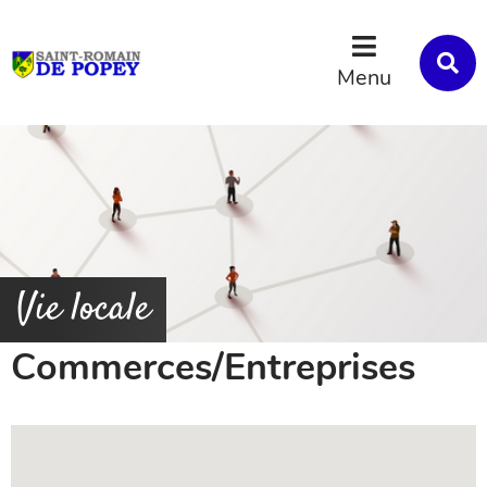
Menu
Contenu
Recherche
R
s
Menu
l
s
Vie locale
Commerces/Entreprises